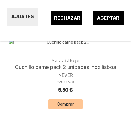
Ordenar por:
24
1
2
AJUSTES
RECHAZAR
ACEPTAR
Menaje del hogar
Cuchillo carne pack 2 unidades inox lisboa
NEVER
23044628
5,30 €
Comprar